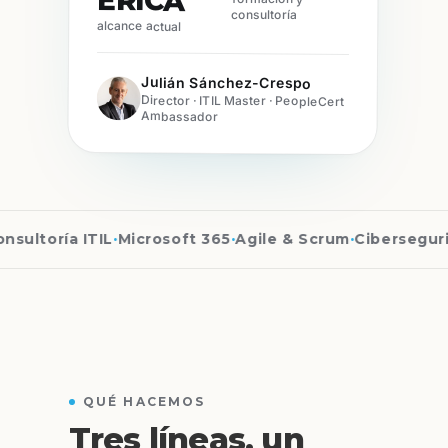
ÉRICA
consultoría
alcance actual
Julián Sánchez-Crespo
Director · ITIL Master · PeopleCert
Ambassador
toría ITIL
·
Microsoft 365
·
Agile & Scrum
·
Ciberseguridad
QUÉ HACEMOS
Tres líneas, un