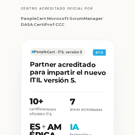
CENTRO ACREDITADO OFICIAL POR
PeopleCert
Microsoft
ScrumManager
DASA
CertiProf
CCC
PeopleCert · ITIL versión 5
ATO
Partner acreditado
para impartir el nuevo
ITIL versión 5.
10+
7
certificaciones
áreas acreditadas
oficiales ITIL
ES
+
AM
IA
formación y