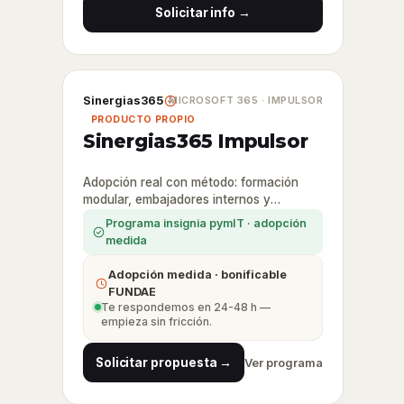
Solicitar info →
Sinergias365
MICROSOFT 365 · IMPULSOR
PRODUCTO PROPIO
Sinergias365 Impulsor
Adopción real con método: formación
modular, embajadores internos y
medición de adopción — el corazón de la
Programa insignia pymIT · adopción
metodología.
medida
Adopción medida · bonificable
FUNDAE
Te respondemos en 24-48 h —
empieza sin fricción.
Solicitar propuesta →
Ver programa