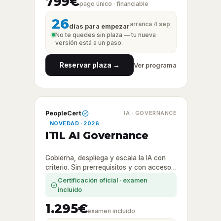
799€
pago único · financiable
26
arranca 4 sep
días para empezar
No te quedes sin plaza — tu nueva
versión está a un paso.
Reservar plaza →
Ver programa
PeopleCert
IA · GOVERNANCE
NOVEDAD · 2026
ITIL AI Governance
Gobierna, despliega y escala la IA con
criterio. Sin prerrequisitos y con acceso
directo a la certificación.
Certificación oficial · examen
incluido
1.295€
examen incluido