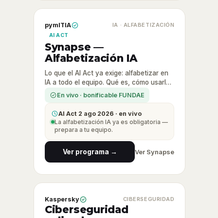
pymITIA
IA · ALFABETIZACIÓN
AI ACT
Synapse —
Alfabetización IA
Lo que el AI Act ya exige: alfabetizar en
IA a todo el equipo. Qué es, cómo usarla
con criterio y sin riesgos.
En vivo · bonificable FUNDAE
AI Act 2 ago 2026 · en vivo
La alfabetización IA ya es obligatoria —
prepara a tu equipo.
Ver programa →
Ver Synapse
Kaspersky
CIBERSEGURIDAD
Ciberseguridad