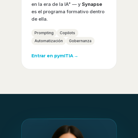
en la era de la IA" — y
Synapse
es el programa formativo dentro
de ella.
Prompting
Copilots
Automatización
Gobernanza
Entrar en pymITIA
→
Synapse
Prompting
ITIL AI Gov
Copilot