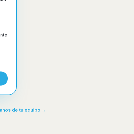
o
ente
anos de tu equipo →