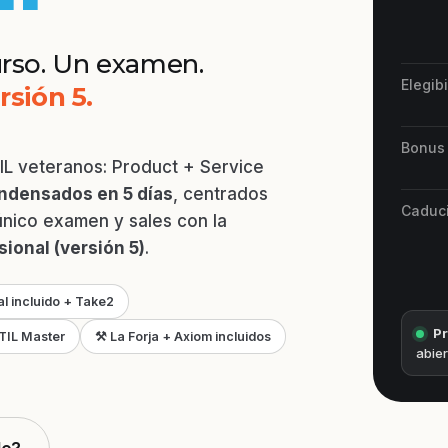
rso. Un examen.
Elegib
rsión 5.
Bonus
TIL veteranos: Product + Service
ndensados en 5 días
, centrados
Caduc
único examen y sales con la
ional (versión 5)
.
al incluido + Take2
Pr
TIL Master
⚒ La Forja + Axiom incluidos
abier