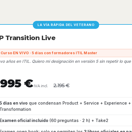
LA VÍA RÁPIDA DEL VETERANO
 Transition Live
 Curso EN VIVO · 5 días con formadores ITIL Master
vo años en ITIL. Quiero mi designación en versión 5 sin repetir lo que
.995 €
2.195 €
IVA incl.
5 días en vivo
que condensan Product + Service + Experience +
Transformation
Examen oficial incluido
(60 preguntas · 2 h) + Take2
Examen open book: solo se permiten los
3 libros oficiales en pa