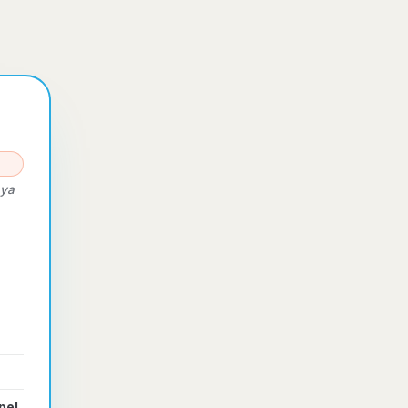
 ya
pel