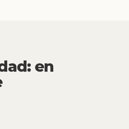
dad: en
e