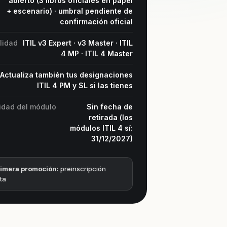
abierto (3 libros oficiales en papel
+ escenario) · umbral pendiente de
confirmación oficial
ilidad
ITIL v3 Expert · v3 Master · ITIL
4 MP · ITIL 4 Master
Actualiza también tus designaciones
ITIL 4 PM y SL si las tienes
idad del módulo
Sin fecha de
retirada (los
módulos ITIL 4 sí:
31/12/2027)
imera promoción:
preinscripción
ta