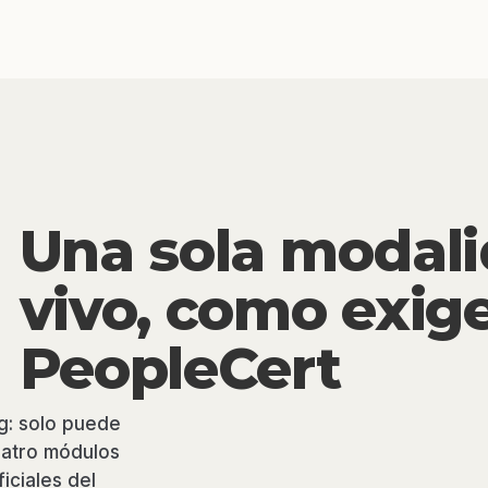
Una sola modali
vivo, como exig
PeopleCert
g: solo puede
uatro módulos
iciales del