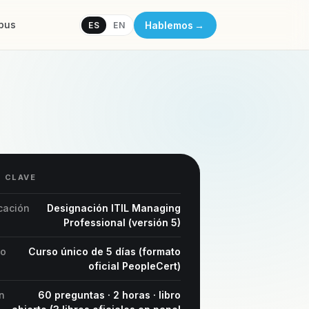
pus
Hablemos
→
ES
EN
 CLAVE
icación
Designación ITIL Managing
Professional (versión 5)
to
Curso único de 5 días (formato
oficial PeopleCert)
n
60 preguntas · 2 horas · libro