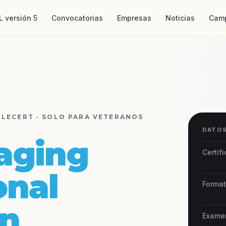
L versión 5
Convocatorias
Empresas
Noticias
Cam
PLECERT · SOLO PARA VETERANOS
DATOS
aging
Certif
onal
Forma
on
Exame