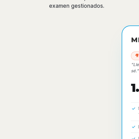
examen gestionados.
MP

"Lle
sé."
1