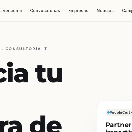
L versión 5
Convocatorias
Empresas
Noticias
Cam
 · CONSULTORÍA IT
ia tu
era de
PeopleCert ·
Partner
impartir 