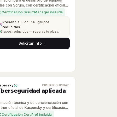
rmación para el desarrollo de equipos
les con Scrum, con certificación oficial
rumManager.
Certificación ScrumManager incluida
Presencial u online · grupos
reducidos
Grupos reducidos — reserva tu plaza.
Solicitar info →
spersky
CIBERSEGURIDAD
iberseguridad aplicada
rmación técnica y de concienciación con
tner oficial de Kaspersky y certificación
tiProf.
Certificación CertiProf incluida