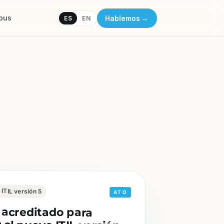
pus
Hablemos
→
ES
EN
 ITIL versión 5
ATO
 acreditado para
el nuevo ITIL versión