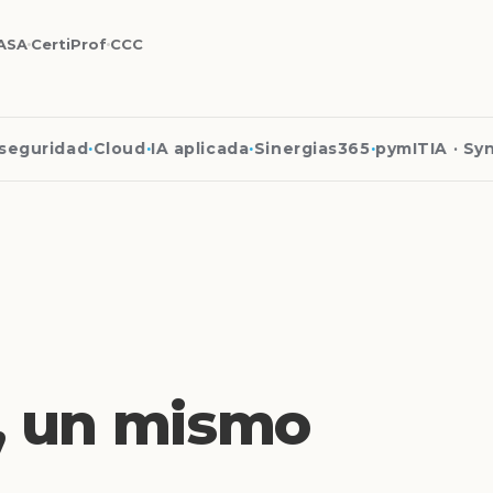
ASA
CertiProf
CCC
guridad
·
Cloud
·
IA aplicada
·
Sinergias365
·
pymITIA · Syna
s, un mismo