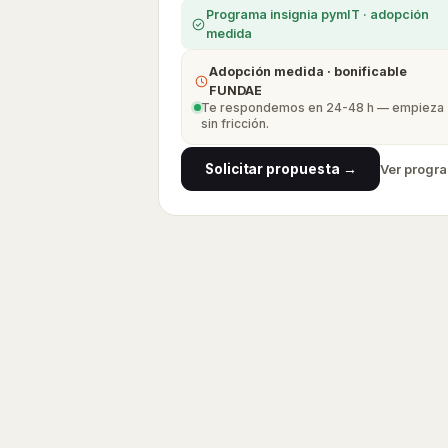
de adopción — el corazón de la
Programa insignia pymIT · adopción
metodología.
medida
Adopción medida · bonificable
FUNDAE
Te respondemos en 24-48 h — empieza
sin fricción.
Solicitar propuesta →
Ver progr