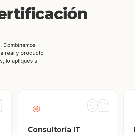
ertificación
vo. Combinamos
ía real y producto
, lo apliques al
1
02
Consultoría IT