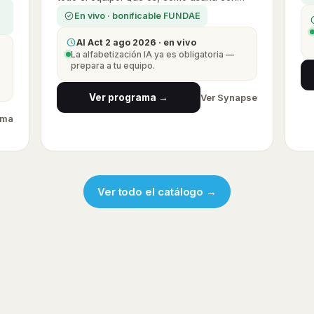
criterio y sin riesgos.
En vivo · bonificable FUNDAE
AI Act 2 ago 2026 · en vivo
La alfabetización IA ya es obligatoria —
prepara a tu equipo.
Ver programa →
Ver Synapse
ama
Ver todo el catálogo →