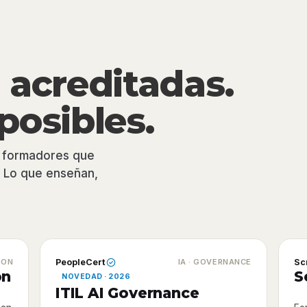
 acreditadas.
posibles.
r formadores que
. Lo que enseñan,
ION
PeopleCert
IA · GOVERNANCE
Sc
on
S
NOVEDAD · 2026
ITIL AI Governance