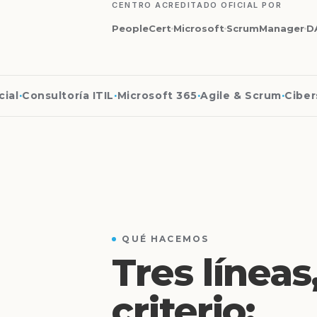
CENTRO ACREDITADO OFICIAL POR
PeopleCert
Microsoft
ScrumManager
D
l
·
Consultoría ITIL
·
Microsoft 365
·
Agile & Scrum
·
Ciberse
QUÉ HACEMOS
Tres línea
criterio: