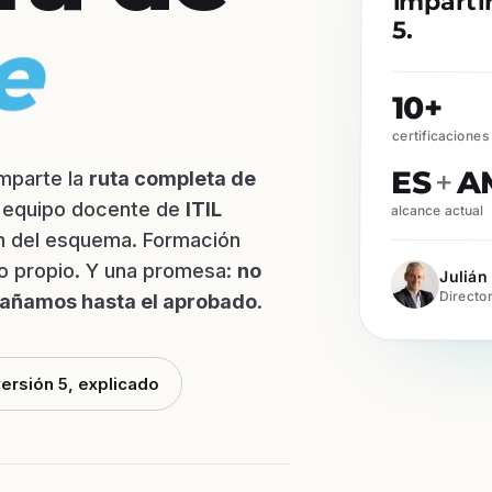
e
5.
10+
certificaciones 
ES
+
A
mparte la
ruta completa de
n equipo docente de
ITIL
alcance actual
n del esquema. Formación
to propio. Y una promesa:
no
Juliá
Directo
pañamos hasta el aprobado
.
versión 5, explicado