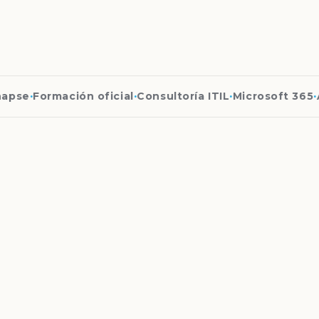
pse
·
Formación oficial
·
Consultoría ITIL
·
Microsoft 365
·
Ag