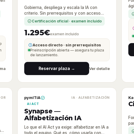
 en
Fo
ági
Gobierna, despliega y escala la IA con
Sc
criterio. Sin prerrequisitos y con acceso
directo a la certificación.
Certificación oficial · examen incluido
1.295€
examen incluido
p
Acceso directo · sin prerrequisitos
n
Preinscripción abierta — asegura tu plaza
de lanzamiento.
ama
Reservar plaza →
Ver detalle
SOR
pymITIA
IA · ALFABETIZACIÓN
Ka
C
AI ACT
Synapse —
Alfabetización IA
Fo
par
Lo que el AI Act ya exige: alfabetizar en IA a
Cer
n
todo el equipo. Qué es, cómo usarla con