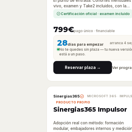
El punto de entrada. Cohortes mensuales
vivo, examen y Take2 incluidos, con la
Garantía Método pymIT.
Certificación oficial · examen incluido
799€
pago único · financiable
28
arranca 4 se
días para empezar
No te quedes sin plaza — tu nueva versió
está a un paso.
Reservar plaza →
Ver progr
Sinergias365
MICROSOFT 365 · IMPUL
PRODUCTO PROPIO
Sinergias365 Impulsor
Adopción real con método: formación
modular, embajadores internos y medició